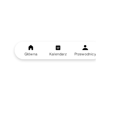
Główna
Kalendarz
Przewodnicy
Koło Przewodników Turystycznych PTTK©2026. Wszystkie prawa