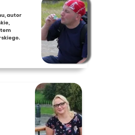
nu, autor
kie,
ątem
kiego.​