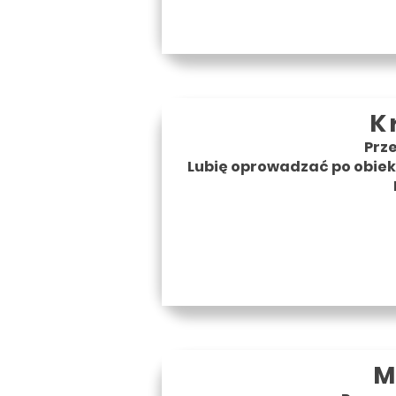
K
Prz
Lubię oprowadzać po obiekt
M