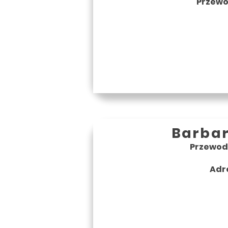
Przewod
Barba
Przewodn
Adr