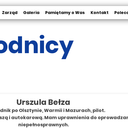
Zarząd
Galeria
Pamiętamy o Was
Kontakt
Polec
odnicy
Urszula Bełza
nik po Olsztynie, Warmii i Mazurach, pilot.
szą i autokarową. Mam uprawnienia do oprowadza
niepełnosprawnych.