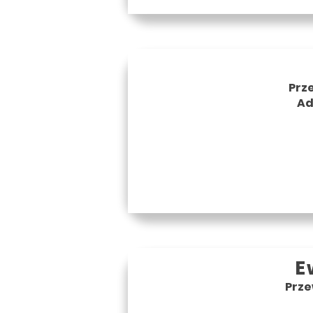
Prz
Ad
E
Prze