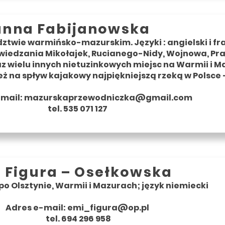
anna Fabijanowska
twie warmińsko-mazurskim. Języki : angielski i fra
iedzania Mikołajek, Rucianego-Nidy, Wojnowa, Pran
raz wielu innych nietuzinkowych miejsc na Warmii i 
eż na spływ kajakowy najpiękniejszą rzeką w Polsce 
-mail:
mazurskaprzewodniczka@gmail.com
tel. 535 071 127
a Figura – Osełkowska
o Olsztynie, Warmii i Mazurach; język niemiecki
Adres e-mail:
emi_figura@op.pl
tel. 694 296 958