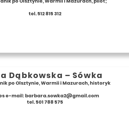
nik po Olsztynie, Warmii i Mazurach, pilot;
tel. 512 815 312
ra Dąbkowska – Sówka
ik po Olsztynie, Warmii i Mazurach, historyk
es e-mail:
barbara.sowka2@gmail.com
tel. 501 788 575