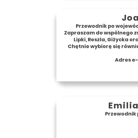
Jo
Przewodnik po wojewódz
Zapraszam do wspólnego zw
Lipki, Reszla, Giżycka o
Chętnie wybiorę się równi
Adres e
Emili
Przewodnik p