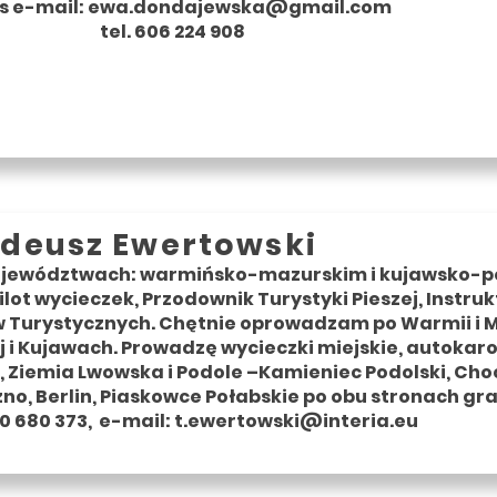
s e-mail:
ewa.dondajewska@gmail.com
tel. 606 224 908
deusz Ewertowski
ojewództwach: warmińsko-mazurskim i kujawsko-
ilot wycieczek, Przodownik Turystyki Pieszej, Instru
ów Turystycznych. Chętnie oprowadzam po Warmii i 
 i Kujawach. Prowadzę wycieczki miejskie, autokaro
, Ziemia Lwowska i Podole –Kamieniec Podolski, Cho
no, Berlin, Piaskowce Połabskie po obu stronach gra
0 680 373, e-mail:
t.ewertowski@interia.eu