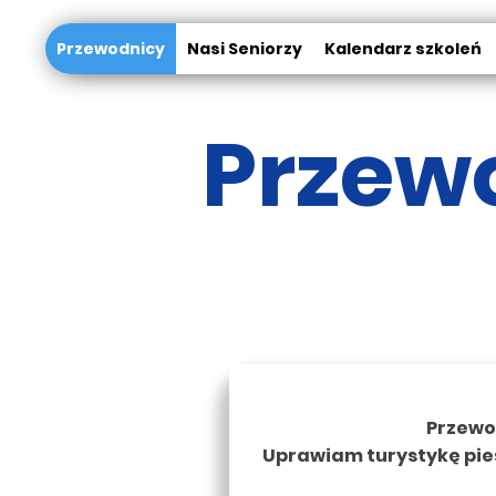
Przewodnicy
Nasi Seniorzy
Kalendarz szkoleń
Przew
Przewod
Uprawiam turystykę pie