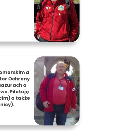
pomorskim a
ktor Ochrony
Mazurach a
we. Pilotuję
cim) a także
nicy).