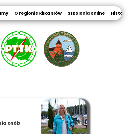
amy
O regionie kilka słów
Szkolenia online
Historia K
nia osób