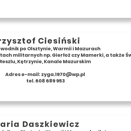
rzysztof Ciesiński
ewodnik po Olsztynie, Warmii i Mazurach
ach militarnych np. Gierłoż czy Mamerki, a także Świ
Reszlu, Kętrzynie, Kanale Mazurskim
Adres e-mail:
zyga.1970@wp.pl
tel. 608 689 953
aria Daszkiewicz