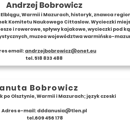
Andrzej Bobrowicz
 Elblągu, Warmii i Mazurach, historyk, znawca regio
ek Komitetu Naukowego Cittaslow. Wycieczki miejs
iesze i rowerowe, spływy kajakowe, wycieczki pod k
ystycznych, muzea województwa warmińsko-mazurs
res email:
andrzejbobrowicz@onet.eu
tel. 518 833 488
anuta Bobrowicz
 po Olsztynie, Warmii i Mazurach; język czeski
Adres e-mail:
dddanusia@tlen.pl
tel.609 456 178