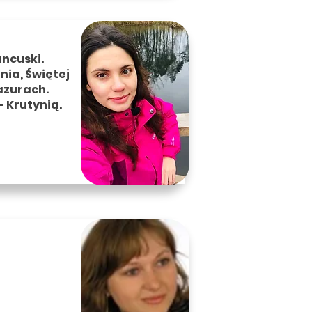
ncuski.
ia, Świętej
Mazurach.
– Krutynią.