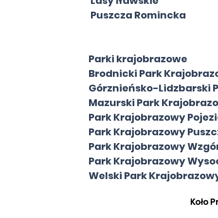
Lasy Iławskie
Puszcza Romincka
Parki krajobrazowe
Brodnicki Park K
Górznieńsko-Lidzbarsk
Mazurski Park K
Park Krajobrazowy Poj
Park Krajobrazowy Pu
Park Krajobrazowy Wz
Park Krajobrazowy Wys
Welski Park Kra
Koło 