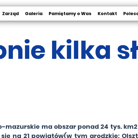
Zarząd
Galeria
Pamiętamy o Was
Kontakt
Polec
onie kilka 
mazurskie ma obszar ponad 24 tys. km2
i się na 21 powiatów(w tym grodzkie: Olszt