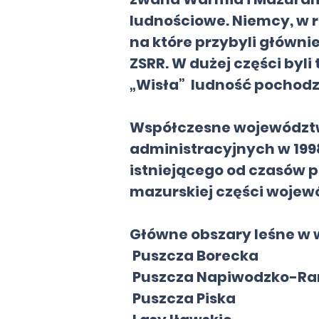
ludnościowe. Niemcy, w r
na które przybyli główni
ZSRR. W dużej części byli
„Wisła” ludność pochodz
Współczesne województw
administracyjnych w 1998
istniejącego od czasów 
mazurskiej części wojewó
Główne obszary leśne w 
Puszcza Borecka
Puszcza Napiwodzko-R
Puszcza Piska