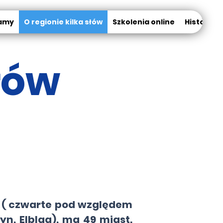
amy
O regionie kilka słów
Szkolenia online
Historia K
słów
 ( czwarte pod względem
yn, Elbląg), ma 49 miast.