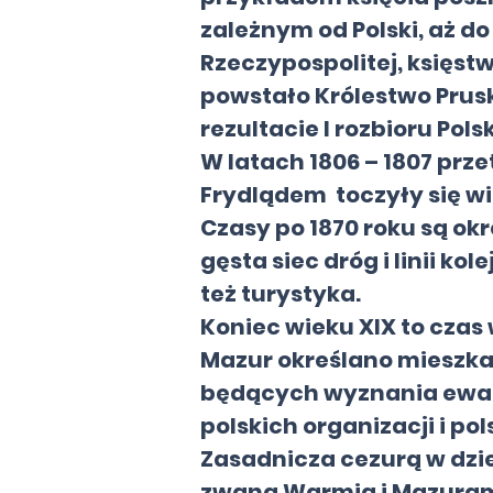
zależnym od Polski, aż do
Rzeczypospolitej, księst
powstało Królestwo Prusk
rezultacie I rozbioru Polsk
W latach 1806 – 1807 prz
Frydlądem toczyły się wi
Czasy po 1870 roku są o
gęsta siec dróg i linii ko
też turystyka.
Koniec wieku XIX to cza
Mazur określano mieszka
będących wyznania ewan
polskich organizacji i pol
Zasadnicza cezurą w dzie
zwana Warmia i Mazurami