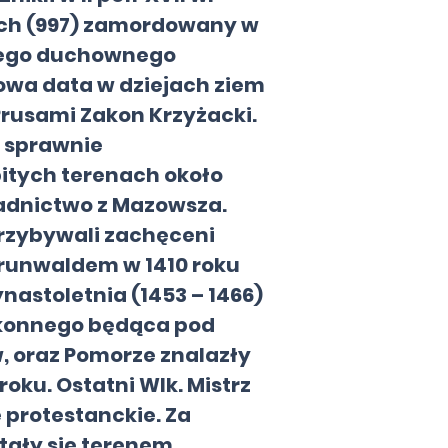
iech (997) zamordowany w
kiego duchownego
mowa data w dziejach ziem
Prusami Zakon Krzyżacki.
ę sprawnie
itych terenach około
sadnictwo z Mazowsza.
przybywali zachęceni
Grunwaldem w 1410 roku
nastoletnia (1453 – 1466)
akonnego będąca pod
 oraz Pomorze znalazły
oku. Ostatni Wlk. Mistrz
 protestanckie. Za
stały się terenem