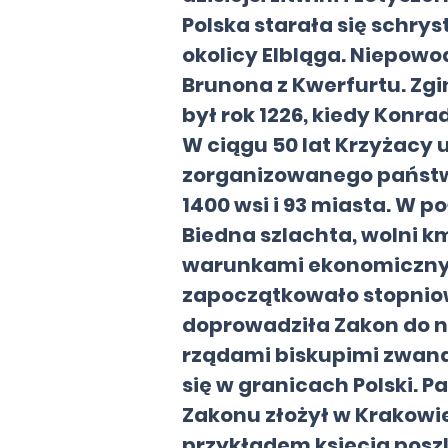
Polska starała się schry
okolicy Elbląga. Niepow
Brunona z Kwerfurtu. Zgi
był rok 1226, kiedy Konr
W ciągu 50 lat Krzyżacy 
zorganizowanego państwa
1400 wsi i 93 miasta. W
Biedna szlachta, wolni k
warunkami ekonomicznymi
zapoczątkowało stopniowe
doprowadziła Zakon do n
rządami biskupimi zwana
się w granicach Polski. P
Zakonu złożył w Krakowie
przykładem księcia poszli