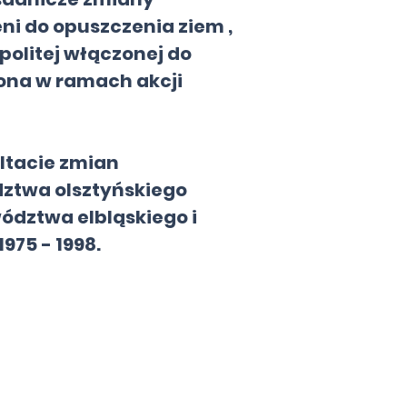
ni do opuszczenia ziem ,
politej włączonej do
dlona w ramach akcji
ltacie zmian
dztwa olsztyńskiego
ództwa elbląskiego i
975 - 1998.