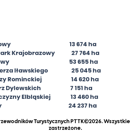
rajobrazowy 13 674 ha
i Park Krajobrazowy 27 764 ha
rajobrazowy 53 655 ha
ezierza Iławskiego 25 045 ha
szczy Rominckiej 14 620 ha
górz Dylewskich 7 151 ha
oczyzny Elbląskiej 13 460 ha
jobrazowy 24 237 ha
Przewodników Turystycznych PTTK©2026. Wszystkie
zastrzeżone.