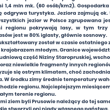
i 1,4 mln mk. (60 osób/km2). Gospodarka 
 odgrywa turystyka. Jeziora zajmują ok. 
szystkich jezior w Polsce zgrupowana je
i regionu pokrywają lasy, w tym trzy p
sów jest w 80% iglasty, głównie sosnowy.
kształtowany został w czasie ostatniego z
i krajobrazem młodym. Granice wojewódz
łudniową część Niziny Staropruskiej, wscho
raz niewielkie fragmenty innych regionó
uje się ostrym klimatem, choć zachodni
 W środku zimy średnie temperatury wahaj
hodzie regionu. Najcieplejszym miesiącem j
całym terenie regionu.
 ziem byli Prusowie należący do tej same
. Nie stworzyli oni nigdy własnego państwa. Z