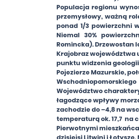
Populacja regionu wynos
przemysłowy, ważną rolę
ponad 1/3 powierzchni w
Niemal 30% powierzchn
Romincka). Drzewostan la
Krajobraz województwa u
punktu widzenia geologi
Pojezierze Mazurskie, po
Wschodniopomorskiego o
Województwo charakteryz
łagodzące wpływy morza.
zachodzie do –4,8 na wsc
temperaturą ok. 17,7 na 
Pierwotnymi mieszkańcami
dzisiejsi Litwini i Łotysze