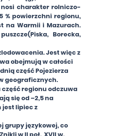
nosi charakter rolniczo-
5 % powierzchni regionu,
st na Warmii i Mazurach.
uszcze(Piska, Borecka,
lodowacenia. Jest więc z
twa obejmują w całości
dnią część Pojezierza
w geograficznych.
a część regionu odczuwa
ą się od –2,5 na
est lipiec z
j grupy językowej, co
nikli w II poł. XVII w.