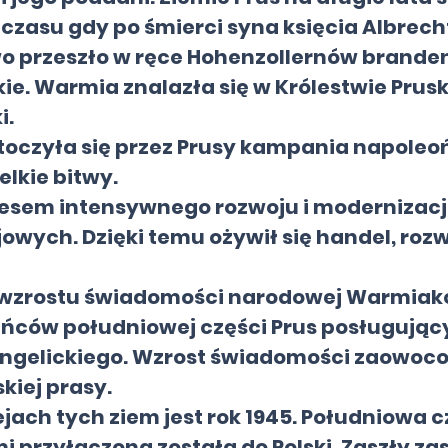
 czasu gdy po śmierci syna księcia Albrech
wo przeszło w ręce Hohenzollernów branden
ie. Warmia znalazła się w Królestwie Prusk
i.
etoczyła się przez Prusy kampania napoleoń
elkie bitwy.
kresem intensywnego rozwoju i modernizacj
lejowych. Dzięki temu ożywił się handel, roz
s wzrostu świadomości narodowej Warmia
ńców południowej części Prus posługujący
gelickiego. Wzrost świadomości zaowoc
skiej prasy.
jach tych ziem jest rok 1945. Południowa 
 przyłączona została do Polski. Zaszły z