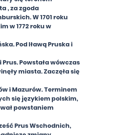
ta , za zgoda
burskich. W 1701 roku
im w 1772 roku w
ska. Pod Iławą Pruska i
i Prus. Powstała wówczas
winęły miasta. Zaczęła się
ków i Mazurów. Terminem
ch się językiem polskim,
ował powstaniem
cześć Prus Wschodnich,
asadnicze zmiany