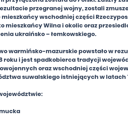
ezultacie przegranej wojny, zostali zmusze
e mieszkańcy wschodniej części Rzeczypos
 to mieszkańcy Wilna i okolic oraz przesie
enia ukraińsko – łemkowskiego.
o warmińsko-mazurskie powstało w rezu
 roku i jest spadkobierca tradycji wojewó
powojennych oraz wschodniej części wojew
dztwa suwalskiego istniejących w latach 1
województwie:
amucka