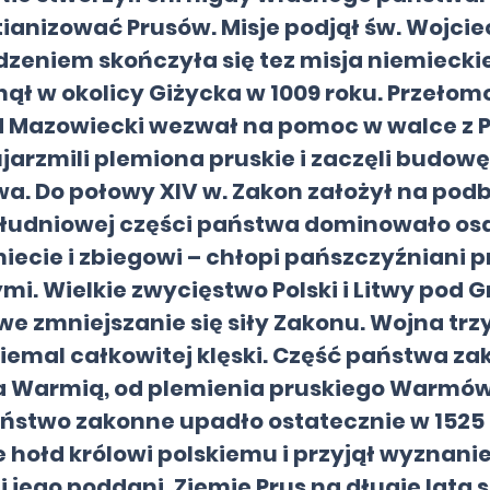
stianizować Prusów. Misje podjął św. Wojc
odzeniem skończyła się tez misja niemiec
nął w okolicy Giżycka w 1009 roku. Przeło
ad Mazowiecki wezwał na pomoc w walce z 
ujarzmili plemiona pruskie i zaczęli budow
. Do połowy XIV w. Zakon założył na podb
 południowej części państwa dominowało o
miecie i zbiegowi – chłopi pańszczyźniani 
. Wielkie zwycięstwo Polski i Litwy pod 
 zmniejszanie się siły Zakonu. Wojna trzy
iemal całkowitej klęski. Część państwa z
 Warmią, od plemienia pruskiego Warmów,
aństwo zakonne upadło ostatecznie w 1525 r
 hołd królowi polskiemu i przyjął wyznanie
 jego poddani. Ziemie Prus na długie lata 