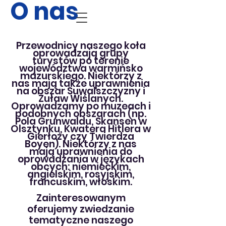
O nas
Przewodnicy naszego koła
oprowadzają grupy
turystów po terenie
województwa warmińsko
mazurskiego. Niektórzy z
nas mają także uprawnienia
na obszar Suwalszczyzny i
Żuław Wiślanych.
Oprowadzamy po muzeach i
podobnych obszarach (np.
Pola Grunwaldu, Skansen w
Olsztynku, Kwatera Hitlera w
Gierłoży czy Twierdza
Boyen). Niektórzy z nas
mają
uprawnienia do
oprowadzania w językach
obcych: niemieckim,
angielskim, rosyjskim,
francuskim, włoskim.
Zainteresowanym
oferujemy zwiedzanie
tematyczne naszego