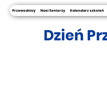
Przewodnicy
Nasi Seniorzy
Kalendarz szkoleń
Dzień P