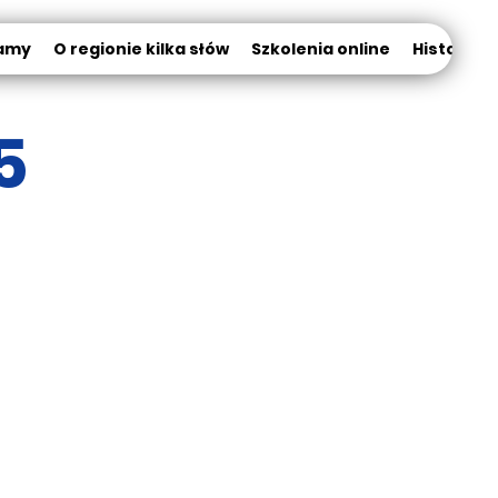
amy
O regionie kilka słów
Szkolenia online
Historia K
5