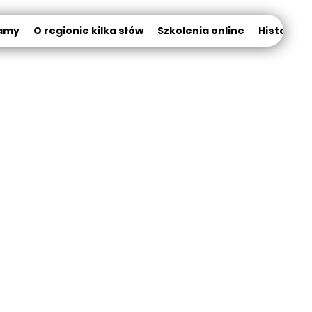
amy
O regionie kilka słów
Szkolenia online
Historia K