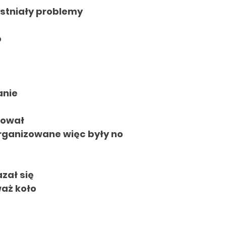
istniały problemy
o
nie
dował
Organizowane więc były no
azał się
aż koło