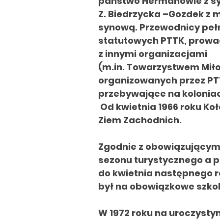
państwo Hermanowie z syne
Z. Biedrzycka –Gozdek z m
synową. Przewodnicy pełn
statutowych PTTK, prowa
z innymi organizacjami
(m.in. Towarzystwem Miło
organizowanych przez PTT
przebywające na
kolonia
Od kwietnia 1966 roku Ko
Ziem Zachodnich.
Zgodnie z obowiązujący
sezonu turystycznego a 
do kwietnia następnego 
był na obowiązkowe szko
W 1972 roku na uroczystym