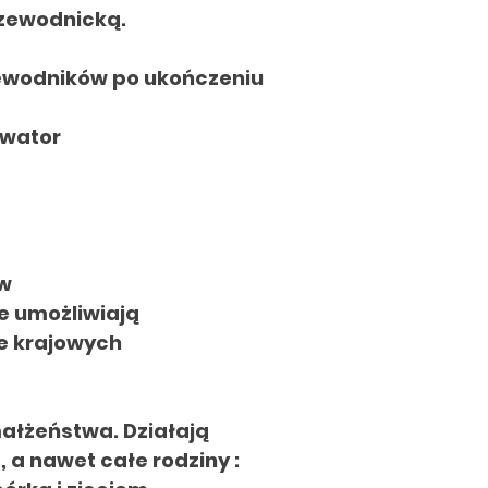
zewodnicką.
zewodników po ukończeniu
rwator
ów
e umożliwiają
ie krajowych
małżeństwa. Działają
 a nawet całe rodziny :