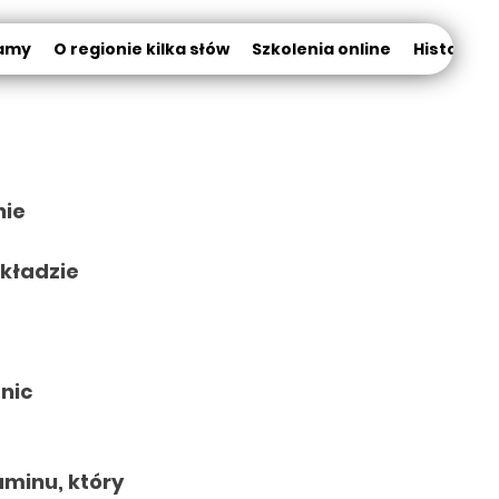
amy
O regionie kilka słów
Szkolenia online
Historia K
nie
kładzie
 nic
minu, który