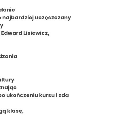
ydanie
o najbardziej uczęszczany
zy
 Edward Lisiewicz,
dzania
ultury
znając
 po ukończeniu kursu
i zda
gą klasę,