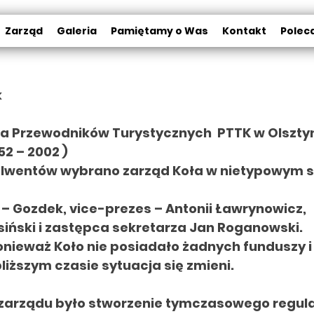
Zarząd
Galeria
Pamiętamy o Was
Kontakt
Polec
k
Koła Przewodników Turystycznych PTTK
w Olszty
52 – 2002 )
lwentów wybrano zarząd Koła w nietypowym s
 – Gozdek, vice-prezes – Antonii Ławrynowicz,
siński i zastępca sekretarza Jan Roganowski.
onieważ Koło nie posiadało żadnych funduszy i
liższym czasie sytuacja się zmieni.
 zarządu było stworzenie tymczasowego regula