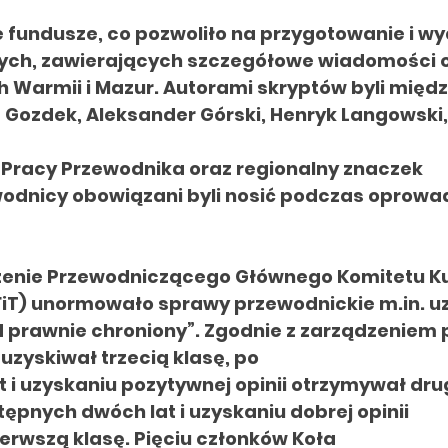
e fundusze,
co pozwoliło na
przygotowanie i w
ych,
zawierających szczegółowe
wiadomości
h Warmii i Mazur. Autorami skryptów byli międ
– Gozdek, Aleksander Górski, Henryk Langowski,
Pracy Przewodnika oraz regionalny znaczek
odnicy obowiązani byli nosić podczas oprowa
zenie Przewodniczącego Głównego Komitetu K
iT) unormowało sprawy przewodnickie m.in. u
d prawnie
chroniony”. Zgodnie z zarządzeniem
 uzyskiwał
trzecią klasę, po
 i uzyskaniu pozytywnej opinii otrzymywał dru
ępnych dwóch lat i uzyskaniu dobrej opinii
ierwszą klasę. Pięciu członków Koła