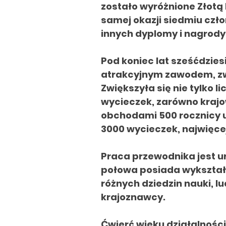
zostało wyróżnione Złotą
samej okazji siedmiu czł
innych dyplomy i nagrody
Pod koniec lat sześćdzie
atrakcyjnym zawodem, z
Zwiększyła się nie tylko
wycieczek, zarówno krajow
obchodami 500 rocznicy u
3000 wycieczek, najwięcej 
Praca przewodnika jest u
połowa posiada wykształc
różnych dziedzin nauki, l
krajoznawcy.
Ćwierć wieku działalnośc