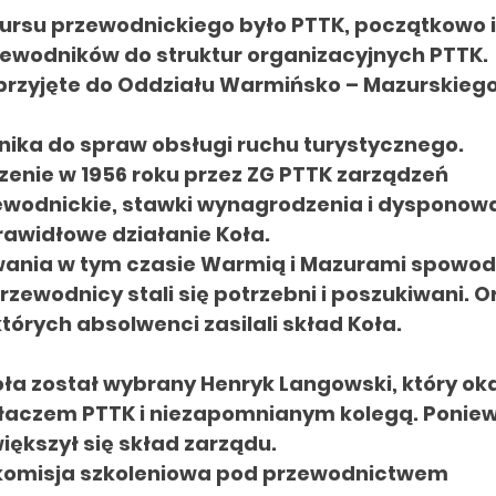
ursu przewodnickiego było PTTK, początkowo 
zewodników do struktur organizacyjnych PTTK.
 przyjęte do Oddziału Warmińsko – Mazurskieg
nika do spraw obsługi ruchu turystycznego.
zenie
w 1956
roku przez ZG PTTK zarządzeń
ewodnickie, stawki wynagrodzenia i
dysponowa
rawidłowe działanie
Koła.
wania w
tym czasie Warmią i Mazurami spowo
zewodnicy stali się potrzebni i poszukiwani. 
tórych absolwenci zasilali skład
Koła.
oła został wybrany Henryk Langowski, który ok
łaczem PTTK i niezapomnianym kolegą.
Poniew
iększył się skład zarządu.
komisja szkoleniowa pod
przewodnictwem