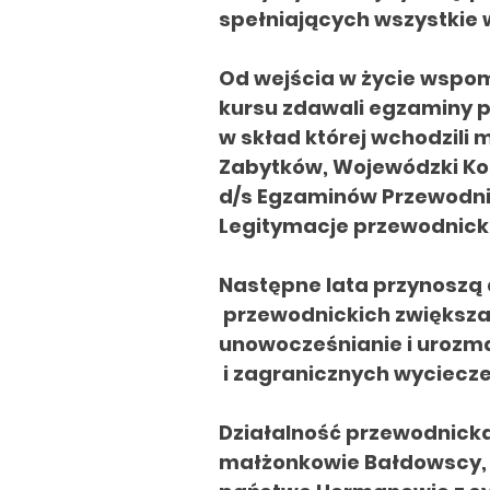
spełniających wszystkie
Od wejścia w życie wspo
kursu zdawali egzaminy p
w skład której wchodzili 
Zabytków, Wojewódzki Ko
d/s Egzaminów Przewodn
Legitymacje przewodnick
Następne lata przynoszą 
przewodnickich zwiększ
unowocześnianie
i urozm
i zagranicznych wyciecz
Działalność przewodnicka 
małżonkowie Bałdowscy, C