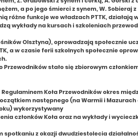
m, Z. Grabowski z synem i córką, A. Górski z c
ężem, a po jego śmierci z synem, W. Sobieraj z
ią różne funkcje we władzach PTTK, działają 
dzą wykłady na kursach i szkoleniach przewo
śników Olsztyna), oprowadzają społecznie uc
K, a w czasie ferii szkolnych społecznie opro
ch.
ło Przewodników stało się zbiorowym członki
m Regulaminem Koła Przewodników okres międ
początkiem następnego (na Warmii i Mazurach 
roku) wykorzystywany
lenia członków Koła
oraz na wykłady i wycieczk
 spotkaniu z okazji dwudziestolecia działalno