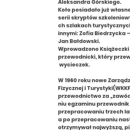
Aleksandra
Górskiego.
Koło posiadało już własn
serii skryptów
szkoleniow
ch
szlakach turystycznyc
innymi: Zofia Biedrzycka 
Jan Bałdowski.
Wprowadzono Książeczki 
przewodnicki,
który
przew
wycieczek.
W 1960 roku nowe Zarząd
Fizycznej i Turystyki
(WKKF
przewodnictwo
za „zawó
niu egzaminu przewodnik
przepracowaniu trzech lat
a po przepracowaniu nast
otrzymywał najwyższą,
p