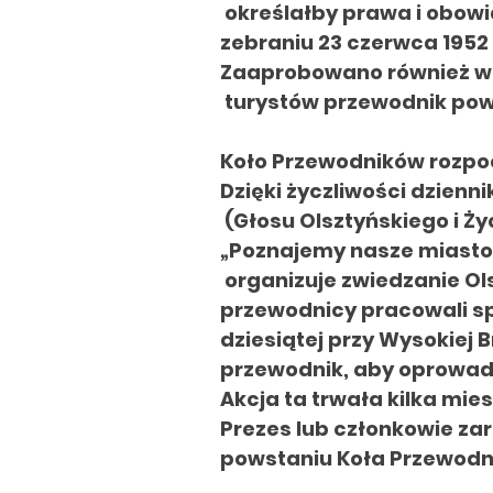
określałby prawa i obowi
zebraniu 23 czerwca 1952
Zaaprobowano również wz
turystów
przewodnik
pow
Koło Przewodników rozpoc
Dzięki życzliwości dzienn
(Głosu Olsztyńskiego i Ż
„Poznajemy nasze miasto”
organizuje zwiedzanie Ol
przewodnicy pracowali sp
dziesiątej przy Wysokiej
przewodnik, aby
oprowadz
Akcja ta trwała kilka
mies
Prezes lub członkowie za
powstaniu
Koła Przewodn