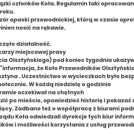
ązki członków Koła. Regulamin taki opracowano
 roku.
ór opaski przewodnickiej, którą w czasie opr
inien nosić na rękawie.
zęło działalność.
ikarzy miejscowej prasy
ycia Olsztyńskiego) pod koniec tygodnia ukazy
informacja, że Koło Przewodników Olsztyńskic
sztyna . Uczestnictwo w wycieczkach było bez
ołecznie. W każdą niedzielę o godzinie
 Bramie oczekiwał
na chętnych
ić po mieście, opowiedzieć historię i pokazać 
ięcy. Zadbano też o współpracę z biurami pod
rządu Koła
odwiedzali dyrekcje tych biur infor
ików i możliwości korzystania
z usług
przewodn