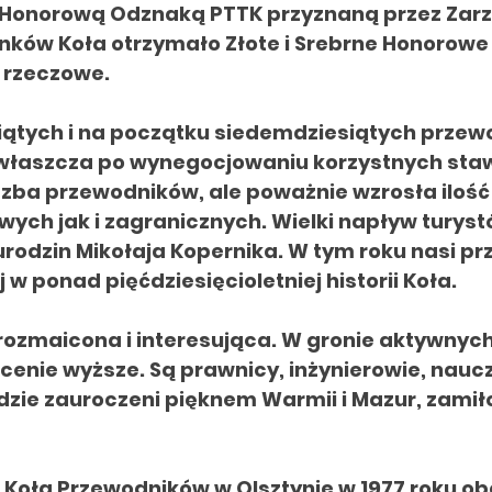
 Honorową Odznaką PTTK przyznaną przez Zarzą
onków Koła otrzymało Złote i Srebrne Honorowe 
 rzeczowe.
siątych i na początku siedemdziesiątych przew
właszcza po wynegocjowaniu korzystnych sta
 liczba przewodników, ale poważnie wzrosła ilo
ych jak i zagranicznych. Wielki napływ turyst
rodzin Mikołaja Kopernika. W tym roku nasi pr
w ponad pięćdziesięcioletniej historii Koła.
rozmaicona i interesująca. W gronie aktywnyc
enie wyższe. Są prawnicy, inżynierowie, naucz
udzie zauroczeni pięknem Warmii i Mazur, zamiło
i Koła Przewodników w Olsztynie w 1977 roku o