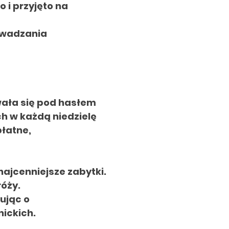
 i przyjęto na
owadzania
wała się pod
hasłem
h w każdą niedzielę
płatne,
najcenniejsze zabytki.
róży.
mując o
ickich.