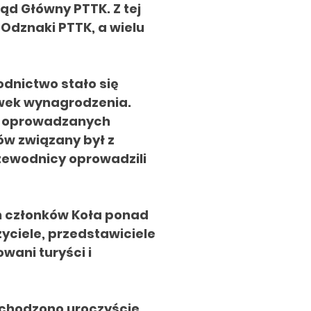
d Główny PTTK. Z tej
Odznaki PTTK, a wielu
odnictwo stało się
wek wynagrodzenia.
ść oprowadzanych
ów związany był z
zewodnicy oprowadzili
h członków Koła ponad
yciele, przedstawiciele
wani turyści i
bchodzono uroczyście,