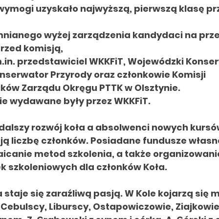
 wymogi uzyskało najwyższą,
pierwszą klasę
pr
mnianego wyżej zarządzenia kandydaci na pr
rzed komisją,
m.in. przedstawiciel WKKFiT,
Wojewódzki Konse
nserwator Przyrody oraz członkowie Komisji
ików Zarządu Okręgu PTTK w
Olsztynie.
ie
wydawane były przez WKKFiT.
dalszy rozwój koła a absolwenci nowych kurs
ają
liczbę członków.
Posiadane fundusze własn
aicanie metod
szkolenia, a także organizowan
ek
szkoleniowych dla
członków Koła.
staje się zaraźliwą pasją. W Kole kojarzą się 
ebulscy, Liburscy, Ostapowiczowie, Ziajkowie,