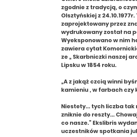
zgodnie z tradycją, o cz
Olsztyńskiej z 24.10.1977
zaprojektowany przez zna
wydrukowany został na p
Wyeksponowano w nim her
zawiera cytat Komornick
ze „ Skarbniczki naszej 
Lipsku w 1854 roku.
„A z jakąż czcią winni b
kamieniu , w farbach czy k
Niestety... tych liczba ta
zniknie do reszty... Chowa
co nasze.” Ekslibris wyd
uczestników spotkania ju