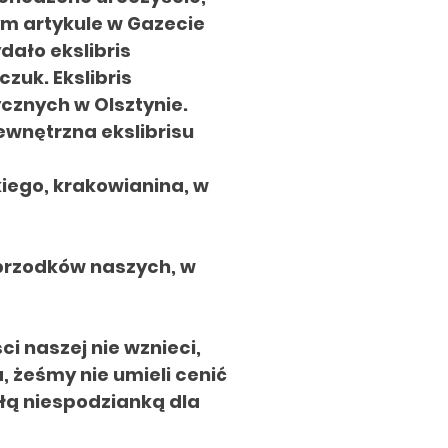
ym artykule w Gazecie
dało ekslibris
zuk. Ekslibris
cznych w Olsztynie.
wnętrzna ekslibrisu
iego, krakowianina, w
 przodków naszych, w
ci naszej nie wznieci,
, żeśmy nie umieli cenić
łą niespodzianką dla