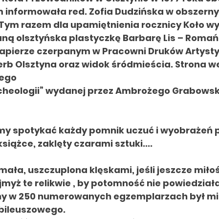
ym informowała red. Zofia Dudzińska w obszern
r. Tym razem dla upamiętnienia rocznicy Koło wy
ną olsztyńska plastyczkę Barbarę Lis – Romańc
apierze czerpanym w Pracowni Druków Artysty
b Olsztyna oraz widok śródmieścia. Strona we
iego
archeologii” wydanej przez Ambrożego Grabowsk
yśmy spotykać każdy pomnik uczuć i wyobrażeń
siążce, zaklęty czarami sztuki....
k mała, uszczuplona klęskami, jeśli jeszcze miłoś
jmyż te relikwie , by potomność nie powiedziała
any w 250 numerowanych egzemplarzach był mi
bileuszowego.