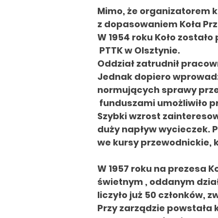
Mimo, że organizatorem k
z dopasowaniem
Koła Pr
W 1954 roku Koło zostało
PTTK w Olsztynie.
Oddział zatrudnił pracow
Jednak dopiero wprowad
normujących sprawy
prz
funduszami umożliwiło
p
Szybki wzrost zaintereso
duży napływ wycieczek. Pr
we kursy przewodnickie, k
W 1957 roku na prezesa K
świetnym ,
oddanym dzia
liczyło już
50
członków,
zw
Przy zarządzie powstała 