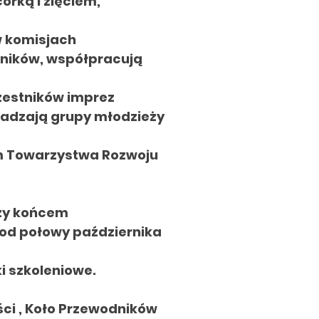
órką i zięciem,
w komisjach
dników, współpracują
zestników imprez
wadzają grupy młodzieży
em Towarzystwa Rozwoju
zy końcem
od połowy października
i szkoleniowe.
ści , Koło Przewodników